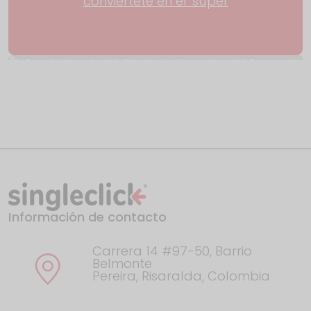
conviértete en el 'súper
Con éxito culminó Rueda de Negocios del
Proyecto
Información de contacto
El año en Google: esto fue lo que
Colombia buscó en
Carrera 14 #97-50, Barrio
Belmonte
Pereira, Risaralda, Colombia