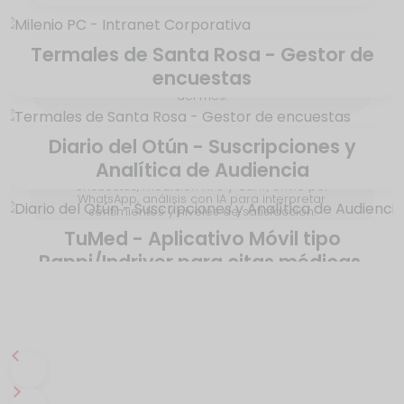
Termales de Santa Rosa - Gestor de
Intranet con módulo de gestión de solicitudes,
encuestas
encuestas, blog, directorio, cumpleaños, empleado
del mes.
Diario del Otún - Suscripciones y
Analítica de Audiencia
Aplicativo Web a la medida para la gestión de
encuestas, medición NPS y CSAT, envío por
WhatsApp, análisis con IA para interpretar
sentimientos y niveles de satisfacción.
TuMed - Aplicativo Móvil tipo
Rappi/Indriver para citas médicas.
Plataforma para la gestión de usuarios, control de
acceso, paywall dinámico, pasarelas de pago y
analítica del comportamiento de la audiencia.
Movil nativa para conectar pacientes y médicos.