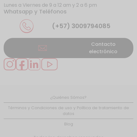
Lunes a Viernes de 9 a 12 am y 2 a 6 pm
Whatsapp y Teléfonos
La UE da donde más duele a los gigantes
de internet
(+57) 3009794085
Contacto
electrónico
Se presentan nuevos casos de éxito en
Caquetá gracias
¿Quiénes Sómos?
LiFi: ¿el reemplazo del WiFi?
Términos y Condiciones de uso y Política de tratamiento de
datos
Blog