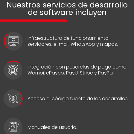
Nuestros servicios de desarrollo
Solucion movil para operar y consultar
informacion en campo desde diferentes
de software incluyen
dispositivos.
Interaseo EPP, Conciliación y GDR
Conjunto de soluciones para gestionar EPP,
conciliacion y procesos GDR.
Likk
Infraestructura de funcionamiento:
servidores, e-mail, WhatsApp y mapas.
Plataforma digital para administrar procesos,
informacion y experiencia de usuario.
Integración con pasarelas de pago como
Wompi, ePayco, PayU, Stripe y PayPal.
Acceso al código fuente de los desarrollos.
Manuales de usuario.