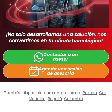
¡No solo desarrollamos una solución, nos
convertimos en tu
aliado tecnológico!
Contactar a un
asesor
Agenda una sesión
de asesoría
También disponible para empresas de:
Pereira
Cali
·
·
Medellín
Bogotá
Colombia
·
·