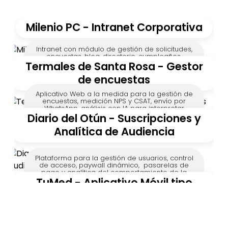
Milenio PC - Intranet Corporativa
Intranet con módulo de gestión de solicitudes,
encuestas, blog, directorio, cumpleaños,
empleado del mes.
Termales de Santa Rosa - Gestor
de encuestas
Aplicativo Web a la medida para la gestión de
encuestas, medición NPS y CSAT, envío por
WhatsApp, análisis con IA para interpretar
sentimientos y niveles de satisfacción.
Diario del Otún - Suscripciones y
Analítica de Audiencia
Plataforma para la gestión de usuarios, control
de acceso, paywall dinámico, pasarelas de
pago y analítica del comportamiento de la
audiencia.
TuMed - Aplicativo Móvil tipo
Rappi/Indriver para citas médicas.
Movil nativa para conectar pacientes y