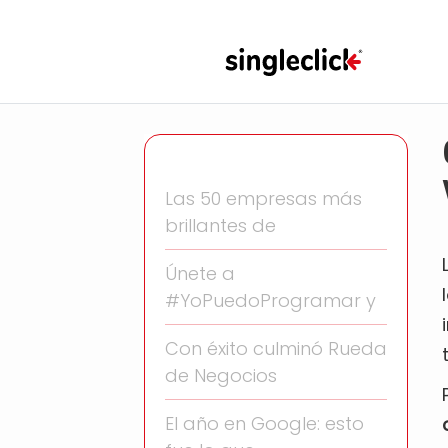
Las 50 empresas más
brillantes de
Únete a
#YoPuedoProgramar y
Con éxito culminó Rueda
de Negocios
El año en Google: esto