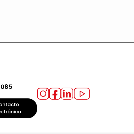
4085
ontacto
ectrónico