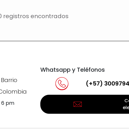
0 registros encontrados
Whatsapp y Teléfonos
 Barrio
(+57) 300979
, Colombia
C
a 6 pm
el