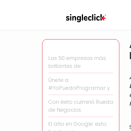
Las 50 empresas más
brillantes de
Únete a
#YoPuedoProgramar y
Con éxito culminó Rueda
de Negocios
El año en Google: esto