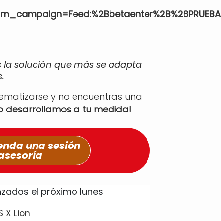
tm_campaign=Feed:%2Bbetaenter%2B%28PRUEBA
s la solución que más se adapta
.
tematizarse y no encuentras una
lo desarrollamos a tu medida!
nda una sesión
asesoría
S X Lion