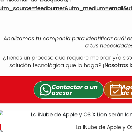
utm_source=feedburner&utm_medium=email&u
Analizamos tu compañía para identificar cuál e
a tus necesidades
¿Tienes un proceso que requiere mejorar y/o sis
solución tecnológica que lo haga?
¡Nosotros 
Contactar a un
Age
asesor
de 
La iNube de Apple y O