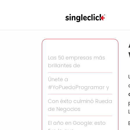
Las 50 empresas más
brillantes de
Únete a
#YoPuedoProgramar y
Con éxito culminó Rueda
de Negocios
El año en Google: esto