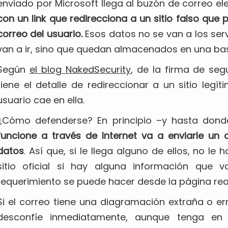
enviado por Microsoft llega al buzón de correo ele
con un link que redirecciona a un sitio falso que 
correo del usuario.
Esos datos no se van a los ser
van a ir, sino que quedan almacenados en una bas
Según
el blog NakedSecurity
, de la firma de seg
tiene el detalle de redireccionar a un sitio legí
usuario cae en ella.
¿Cómo defenderse? En principio –y hasta do
funcione a través de Internet va a enviarle un 
datos
. Así que, si le llega alguno de ellos, no l
sitio oficial si hay alguna información que va
requerimiento se puede hacer desde la página real
Si el correo tiene una diagramación extraña o er
desconfíe inmediatamente, aunque tenga e