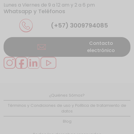
Lunes a Viernes de 9 a 12 am y 2 a 6 pm
Whatsapp y Teléfonos
La UE da donde más duele a los gigantes
de internet
(+57) 3009794085
Contacto
electrónico
Se presentan nuevos casos de éxito en
Caquetá gracias
¿Quiénes Sómos?
LiFi: ¿el reemplazo del WiFi?
Términos y Condiciones de uso y Política de tratamiento de
datos
Blog