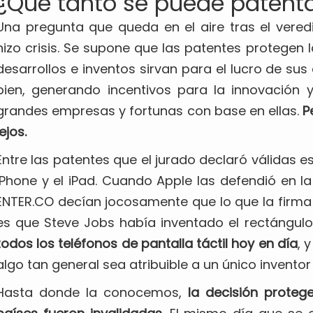
¿Qué tanto se puede patent
Una pregunta que queda en el aire tras el vered
hizo crisis. Se supone que las patentes protegen 
desarrollos e inventos sirvan para el lucro de su
bien, generando incentivos para la innovación 
grandes empresas y fortunas con base en ellas.
P
lejos.
Entre las patentes que el jurado declaró válidas e
iPhone y el iPad. Cuando Apple las defendió en l
ENTER.CO decían jocosamente que lo que la firm
es que Steve Jobs había inventado el rectángulo
todos los teléfonos de pantalla táctil hoy en día
, 
algo tan general sea atribuible a un único inventor 
Hasta donde la conocemos,
la decisión proteg