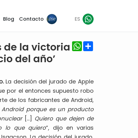
Blog
Contacto
ES
WhatsApp
Share
 de la victoria
cio del año’
o.
La decisión del jurado de Apple
fue por el entonces supuesto robo
te de los fabricantes de Android,
r Android porque es un producto
onuclear
[…]
Quiero que dejen de
do lo que quiero
“, dijo en varias
Isaacson. La decisión del jurado,