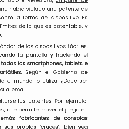
conoció el veredicto,
un panel de
ng había violado una patente de
obre la forma del dispositivo. Es
ímites de lo que es patentable, y
.
dar de los dispositivos táctiles.
cando la pantalla y haciendo el
 todos los smartphones, tablets e
rtátiles
. Según el Gobierno de
o el mundo lo utiliza. ¿Debe ser
el dilema.
tarse las patentes. Por ejemplo:
es
, que permite mover el juego en
emás fabricantes de consolas
 sus propias ‘cruces’, bien sea