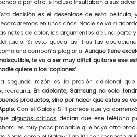
bando o por otro, e incluso insultaban a sus adver
Esta decisión es el desenlace de esta película,
recordaremos en unos años. Nadie se va a acordar
las notas de color, los argumentos de una parte y
del juicio. Si esto queda así tras las apelacio
como una compañía plagiaria.
Aunque tiene excel
indiscutible, le va a ser muy difícil quitarse ese 
nadie quiere a los ‘copiones’
.
La segunda razón es la presión adicional qu
surcoreana.
En adelante, Samsung no solo tend
buenos productos, sino por hacer que estos se vea
Apple.
Con el Galaxy S III parece que ya comenz
que
algunas críticas
decían que ese teléfono p
Ahora, es muy poco probable que haya otro prod
de Apple como el Galaxy Tab 10.1 con respecto al i