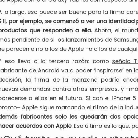
A la larga, eso puede ser bueno para la firma cor
S II, por ejemplo, se comenzó a ver una identidad
productos que responden a ella.
Ahora, el mund
más pendiente de si los lanzamientos de Samsun
se parecen o no a los de Apple –o a los de cualqu
Y eso lleva a la tercera razón: como
señala 
fabricante de Android va a poder ‘inspirarse’ en l
decisión, la firma de la manzana podría enco
nuevas demandas contra otras empresas, y –más
parecerse a ellos en el futuro. Si con el iPhon
pronto– Apple sigue marcando el ritmo de la indus
demás fabricantes solo les quedarán dos opcio
hacer acuerdos con Apple
. Eso último es lo que, 