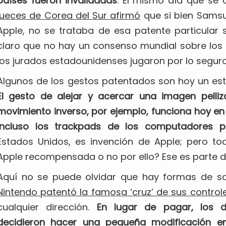
países fueron invalidadas
. El mismo día que se 
jueces de Corea del Sur afirmó
que si bien Samsu
Apple, no se trataba de esa patente particular s
claro que no hay un consenso mundial sobre los l
los jurados estadounidenses jugaron por lo seguro
Algunos de los gestos patentados son hoy un están
El gesto de alejar y acercar una imagen pelliz
movimiento inverso, por ejemplo, funciona hoy en
incluso los trackpads de los computadores po
Estados Unidos, es invención de Apple; pero tod
Apple recompensada o no por ello? Ese es parte d
Aquí no se puede olvidar que hay formas de sal
Nintendo patentó la famosa ‘cruz’ de sus control
cualquier dirección.
En lugar de pagar, los d
decidieron hacer una pequeña modificación en