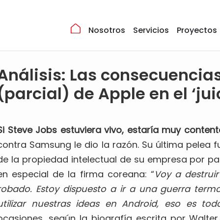
Nosotros
Servicios
Proyectos
Análisis: Las consecuencias
(parcial) de Apple en el ‘jui
Si Steve Jobs estuviera vivo, estaría muy content
contra Samsung le dio la razón. Su última pelea 
de la propiedad intelectual de su empresa por par
en especial de la firma coreana: “
Voy a destrui
robado. Estoy dispuesto a ir a una guerra term
utilizar nuestras ideas en Android, eso es to
ocasiones, según la biografía escrita por Walter 