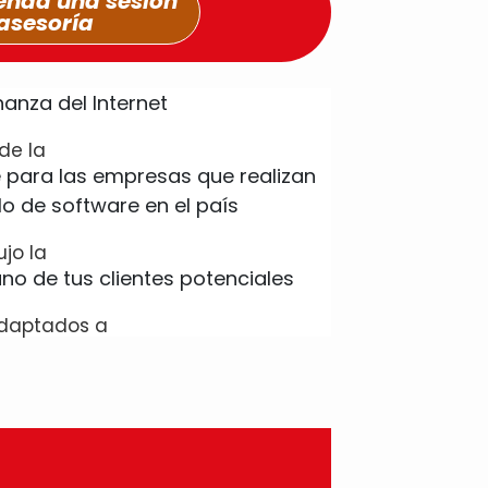
nda una sesión
asesoría
de la
ujo la
daptados a