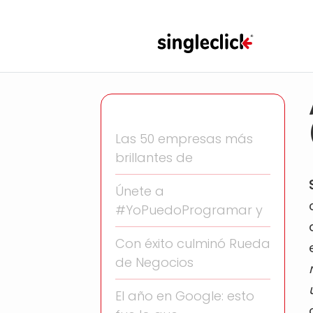
Las 50 empresas más
brillantes de
Únete a
#YoPuedoProgramar y
Con éxito culminó Rueda
de Negocios
El año en Google: esto