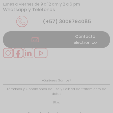
Lunes a Viernes de 9 a 12 am y 2 a 6 pm
Whatsapp y Teléfonos
La UE da donde más duele a los gigantes
de internet
(+57) 3009794085
Contacto
electrónico
Se presentan nuevos casos de éxito en
Caquetá gracias
¿Quiénes Sómos?
LiFi: ¿el reemplazo del WiFi?
Términos y Condiciones de uso y Política de tratamiento de
datos
Blog