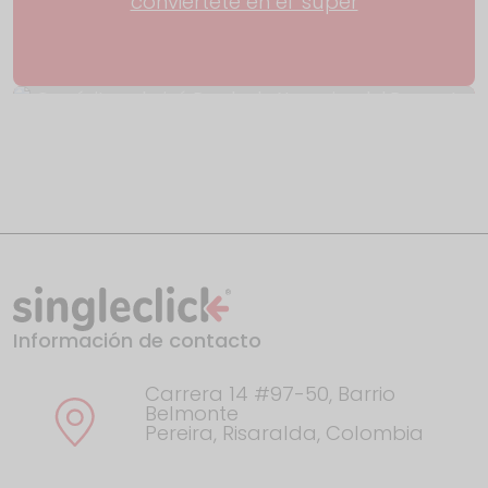
conviértete en el 'súper
Con éxito culminó Rueda de Negocios del
Proyecto
Información de contacto
El año en Google: esto fue lo que
Colombia buscó en
Carrera 14 #97-50, Barrio
Belmonte
Pereira, Risaralda, Colombia