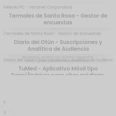
Termales de Santa Rosa - Gestor de
Intranet con módulo de gestión de solicitudes,
encuestas
encuestas, blog, directorio, cumpleaños, empleado
del mes.
Diario del Otún - Suscripciones y
Analítica de Audiencia
Aplicativo Web a la medida para la gestión de
encuestas, medición NPS y CSAT, envío por
WhatsApp, análisis con IA para interpretar
sentimientos y niveles de satisfacción.
TuMed - Aplicativo Móvil tipo
Rappi/Indriver para citas médicas.
Plataforma para la gestión de usuarios, control de
acceso, paywall dinámico, pasarelas de pago y
analítica del comportamiento de la audiencia.
Movil nativa para conectar pacientes y médicos.