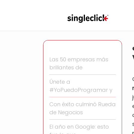
Las 50 empresas más
brillantes de
Únete a
#YoPuedoProgramar y
Con éxito culminó Rueda
de Negocios
El año en Google: esto