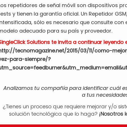
Los repetidores de señal móvil son dispositivos p
tests y tienen la garantía oficial. Un Repetidor GSM
intensificada, sólo es necesario que consulte con 
modelo adecuado para su país y proveedor.
SingleClick Solutions te invita a continuar leyendo e
http://tecnomagazine.net/2015/03/11/como-mejo
vez-para-siempre/?
utm_source=feedburner&utm_medium=email&
Analizamos tu compañía para identificar cuál e
a tus necesidades
¿Tienes un proceso que requiere mejorar y/o sis
solución tecnológica que lo haga?
¡Nosotros 