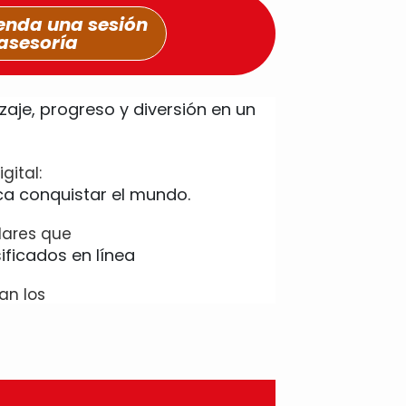
nda una sesión
asesoría
gital:
lares que
an los