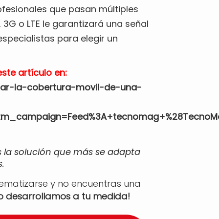
rofesionales que pasan múltiples
, 3G o LTE le garantizará una señal
especialistas para elegir un
ste artículo en:
rar-la-cobertura-movil-de-una-
utm_campaign=Feed%3A+tecnomag+%28TecnoM
s la solución que más se adapta
.
tematizarse y no encuentras una
lo desarrollamos a tu medida!