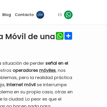
Blog
Contacto
ES
WhatsApp
Share
a Móvil de una
 situación de perder
señal en el
estros
operadores
móviles
, nos
oblemas, pero la realidad práctica
aja,
Internet móvil
se interrumpe
blema en su propia casa, otras en
e la ciudad. Lo peor es que el
ras no hacen nada para