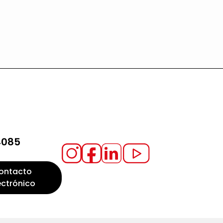
4085
ontacto
ectrónico