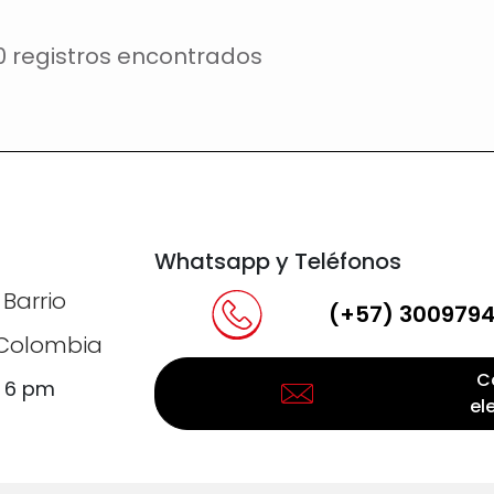
0 registros encontrados
Whatsapp y Teléfonos
 Barrio
(+57) 300979
, Colombia
C
a 6 pm
el