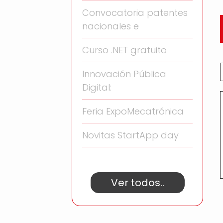
Convocatoria patentes
nacionales e
Curso .NET gratuito
Innovación Pública
Digital:
Feria ExpoMecatrónica
Novitas StartApp day
Ver todos..