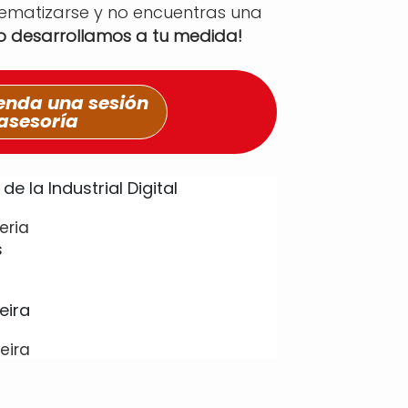
tematizarse y no encuentras una
lo desarrollamos a tu medida!
nda una sesión
asesoría
eria
eira