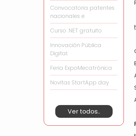
Convocatoria patentes
nacionales e
Curso .NET gratuito
Innovación Pública
Digital:
Feria ExpoMecatrónica
Novitas StartApp day
Ver todos..