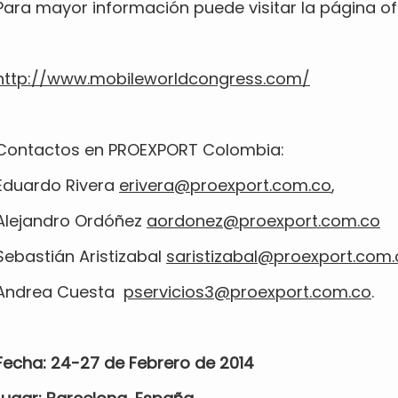
Para mayor información puede visitar la página ofi
http://www.
mobileworldcongress.com/
Contactos en PROEXPORT Colombia:
Eduardo Rivera
erivera@proexport.com.co
,
Alejandro Ordóñez
aordonez@proexport.com.co
Sebastián Aristizabal
saristizabal@proexport.com.
Andrea Cuesta
pservicios3@proexport.com.co
.
Fecha: 24-27 de Febrero de 2014