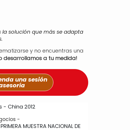
s la solución que más se adapta
.
tematizarse y no encuentras una
lo desarrollamos a tu medida!
nda una sesión
asesoría
gocios -