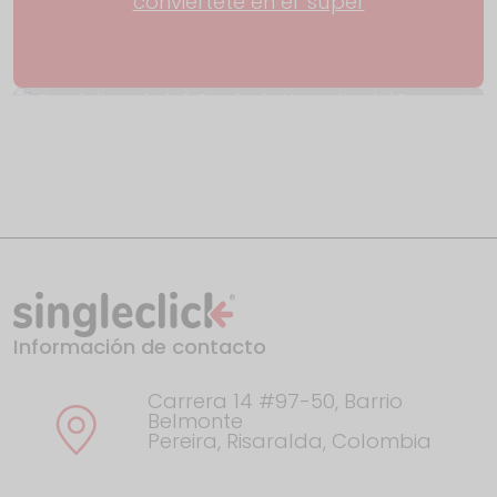
conviértete en el 'súper
Con éxito culminó Rueda de Negocios del
Proyecto
Información de contacto
El año en Google: esto fue lo que
Colombia buscó en
Carrera 14 #97-50, Barrio
Belmonte
Pereira, Risaralda, Colombia