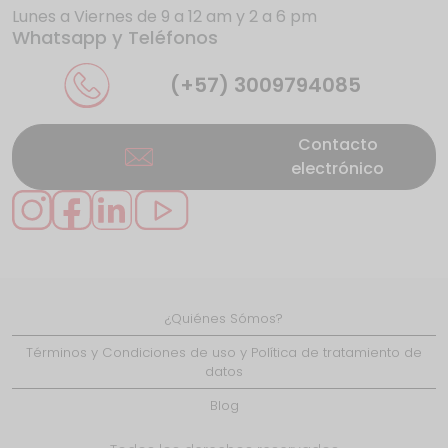
Lunes a Viernes de 9 a 12 am y 2 a 6 pm
Whatsapp y Teléfonos
La UE da donde más duele a los gigantes
de internet
(+57) 3009794085
Contacto
electrónico
Se presentan nuevos casos de éxito en
Caquetá gracias
¿Quiénes Sómos?
LiFi: ¿el reemplazo del WiFi?
Términos y Condiciones de uso y Política de tratamiento de
datos
Blog