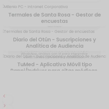
Termales de Santa Rosa - Gestor de
Intranet con módulo de gestión de solicitudes,
encuestas
encuestas, blog, directorio, cumpleaños, empleado
del mes.
Diario del Otún - Suscripciones y
Analítica de Audiencia
Aplicativo Web a la medida para la gestión de
encuestas, medición NPS y CSAT, envío por
WhatsApp, análisis con IA para interpretar
sentimientos y niveles de satisfacción.
TuMed - Aplicativo Móvil tipo
Rappi/Indriver para citas médicas.
Plataforma para la gestión de usuarios, control de
acceso, paywall dinámico, pasarelas de pago y
analítica del comportamiento de la audiencia.
Movil nativa para conectar pacientes y médicos.