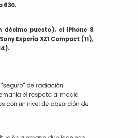
a 630.
n décimo puesto), el iPhone 8
l Sony Experia XZ1 Compact (11),
14).
l "seguro" de radiación
lemania el respeto al medio
os con un nivel de absorción de
stitución alemana duplican ese