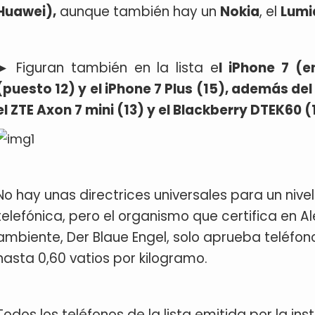
Huawei),
aunque también hay un
Nokia
, el
Lumi
► Figuran también en la lista e
l iPhone 7 (e
(puesto 12) y el iPhone 7 Plus (15), además de
el ZTE Axon 7 mini (13) y el Blackberry DTEK60 (
No hay unas directrices universales para un nive
telefónica, pero el organismo que certifica en A
ambiente, Der Blaue Engel, solo aprueba teléfon
hasta 0,60 vatios por kilogramo.
Todos los teléfonos de la lista emitida por la in