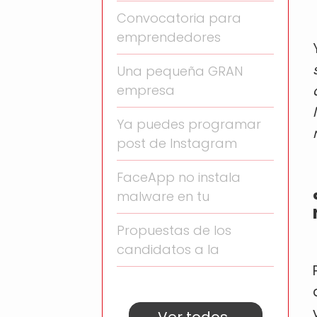
Convocatoria para
emprendedores
Una pequeña GRAN
empresa
Ya puedes programar
post de Instagram
FaceApp no instala
malware en tu
Propuestas de los
candidatos a la