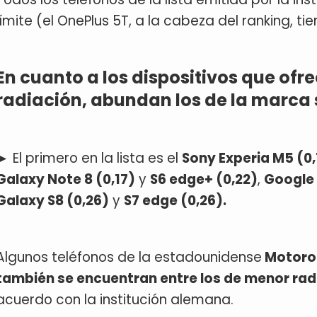
límite (el OnePlus 5T, a la cabeza del ranking, tie
En cuanto a los dispositivos que ofr
radiación, abundan los de la marc
► El primero en la lista es el
Sony Experia M5 (0,
Galaxy Note 8 (0,17)
y
S6 edge+ (0,22)
,
Google 
Galaxy S8 (0,26)
y
S7 edge (0,26).
Algunos teléfonos de la estadounidense
Motorol
también se encuentran entre los de menor ra
acuerdo con la institución alemana.