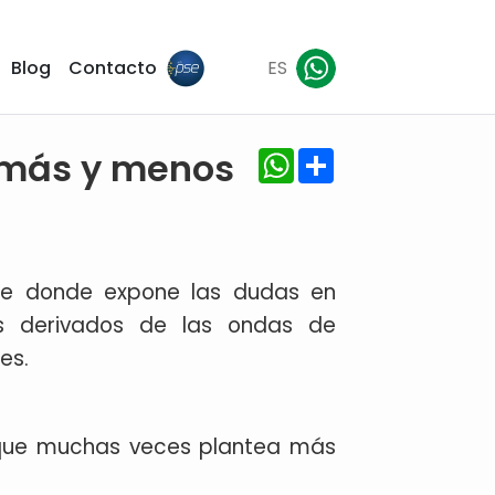
Blog
Contacto
ES
WhatsApp
Share
e más y menos
rme donde expone las dudas en
os derivados de las ondas de
es.
 que muchas veces plantea más