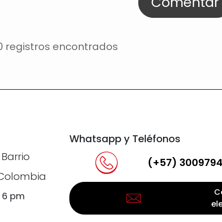
Comentar
0 registros encontrados
Whatsapp y Teléfonos
 Barrio
(+57) 300979
, Colombia
C
a 6 pm
el