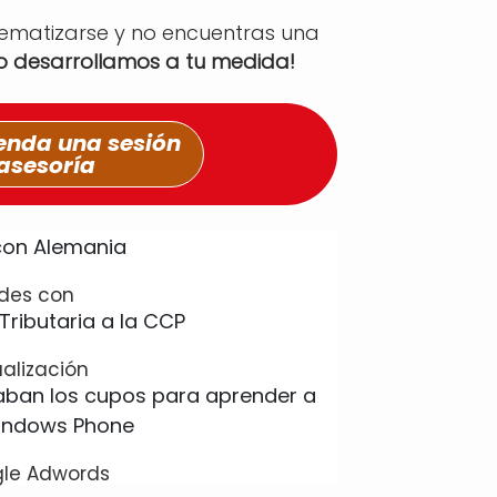
tematizarse y no encuentras una
lo desarrollamos a tu medida!
nda una sesión
asesoría
ades con
ualización
le Adwords