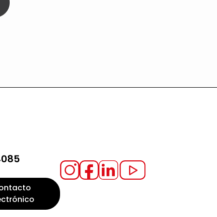
4085
ontacto
ectrónico