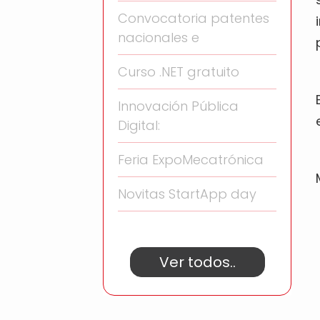
Convocatoria patentes
nacionales e
Curso .NET gratuito
Innovación Pública
Digital:
Feria ExpoMecatrónica
Novitas StartApp day
Ver todos..