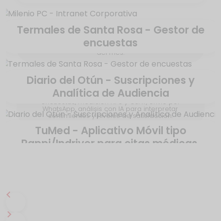
Termales de Santa Rosa - Gestor de
Intranet con módulo de gestión de solicitudes,
encuestas
encuestas, blog, directorio, cumpleaños, empleado
del mes.
Diario del Otún - Suscripciones y
Analítica de Audiencia
Aplicativo Web a la medida para la gestión de
encuestas, medición NPS y CSAT, envío por
WhatsApp, análisis con IA para interpretar
sentimientos y niveles de satisfacción.
TuMed - Aplicativo Móvil tipo
Rappi/Indriver para citas médicas.
Plataforma para la gestión de usuarios, control de
acceso, paywall dinámico, pasarelas de pago y
analítica del comportamiento de la audiencia.
Movil nativa para conectar pacientes y médicos.