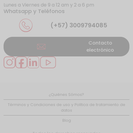
Lunes a Viernes de 9 a 12 am y 2 a 6 pm
Whatsapp y Teléfonos
La UE da donde más duele a los gigantes
de internet
(+57) 3009794085
Contacto
electrónico
Se presentan nuevos casos de éxito en
Caquetá gracias
¿Quiénes Sómos?
LiFi: ¿el reemplazo del WiFi?
Términos y Condiciones de uso y Política de tratamiento de
datos
Blog