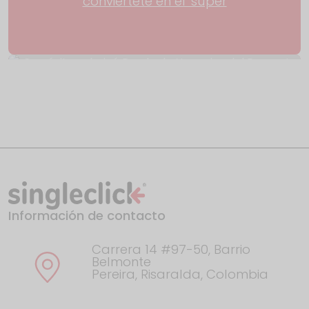
conviértete en el 'súper
Con éxito culminó Rueda de Negocios del
Proyecto
Información de contacto
El año en Google: esto fue lo que
Colombia buscó en
Carrera 14 #97-50, Barrio
Belmonte
Pereira, Risaralda, Colombia