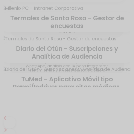
Termales de Santa Rosa - Gestor de
Intranet con módulo de gestión de solicitudes,
encuestas
encuestas, blog, directorio, cumpleaños, empleado
del mes.
Diario del Otún - Suscripciones y
Analítica de Audiencia
Aplicativo Web a la medida para la gestión de
encuestas, medición NPS y CSAT, envío por
WhatsApp, análisis con IA para interpretar
sentimientos y niveles de satisfacción.
TuMed - Aplicativo Móvil tipo
Rappi/Indriver para citas médicas.
Plataforma para la gestión de usuarios, control de
acceso, paywall dinámico, pasarelas de pago y
analítica del comportamiento de la audiencia.
Movil nativa para conectar pacientes y médicos.