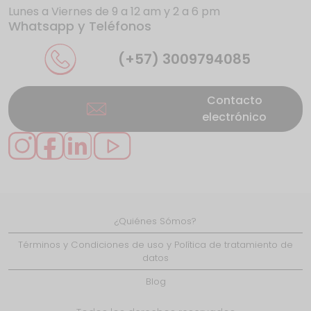
Lunes a Viernes de 9 a 12 am y 2 a 6 pm
Whatsapp y Teléfonos
La UE da donde más duele a los gigantes
de internet
(+57) 3009794085
Contacto
electrónico
Se presentan nuevos casos de éxito en
Caquetá gracias
¿Quiénes Sómos?
LiFi: ¿el reemplazo del WiFi?
Términos y Condiciones de uso y Política de tratamiento de
datos
Blog