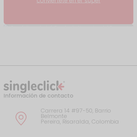
conviértete en el 'súper
Con éxito culminó Rueda de Negocios del
Proyecto
Información de contacto
El año en Google: esto fue lo que
Colombia buscó en
Carrera 14 #97-50, Barrio
Belmonte
Pereira, Risaralda, Colombia