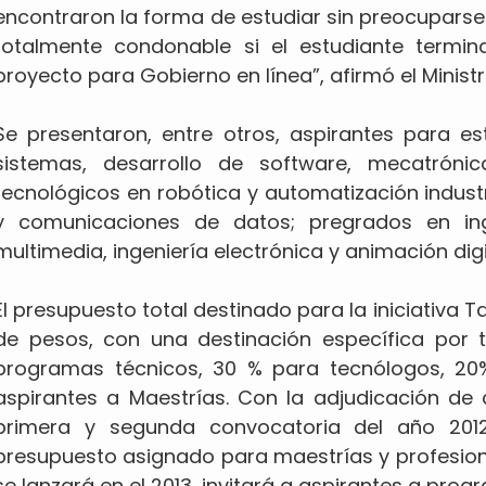
encontraron la forma de estudiar sin preocuparse p
totalmente condonable si el estudiante termin
proyecto para Gobierno en línea”, afirmó el Minist
Se presentaron, entre otros, aspirantes para es
sistemas, desarrollo de software, mecatrónic
tecnológicos en robótica y automatización industri
y comunicaciones de datos; pregrados en inge
multimedia, ingeniería electrónica y animación digi
El presupuesto total destinado para la iniciativa Ta
de pesos, con una destinación específica por 
programas técnicos, 30 % para tecnólogos, 20
aspirantes a Maestrías. Con la adjudicación de c
primera y segunda convocatoria del año 201
presupuesto asignado para maestrías y profesion
se lanzará en el 2013, invitará a aspirantes a pro