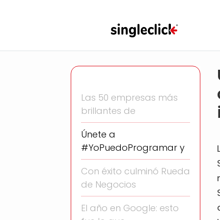
Las 50 empresas más
brillantes de
Únete a
#YoPuedoProgramar y
Con éxito culminó Rueda
de Negocios
El año en Google: esto