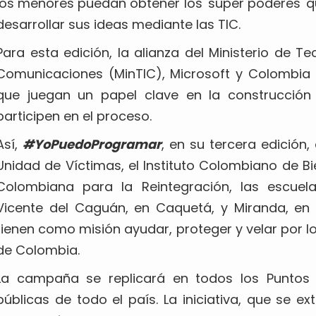
los menores puedan obtener los 'súper poderes' 
desarrollar sus ideas mediante las TIC.
Para esta edición, la alianza del Ministerio de T
Comunicaciones (MinTIC), Microsoft y Colombia J
que juegan un papel clave en la construcción
participen en el proceso.
Así,
#YoPuedoProgramar
, en su tercera edición,
Unidad de Víctimas, el Instituto Colombiano de Bie
Colombiana para la Reintegración, las escuel
Vicente del Caguán, en Caquetá, y Miranda, en 
tienen como misión ayudar, proteger y velar por l
de Colombia.
La campaña se replicará en todos los Puntos Vi
públicas de todo el país. La iniciativa, que se e