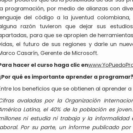
la programación, por medio de alianzas con div
lenguaje del código a la juventud colombiana,
alguna razón tuvieron que dejar sus estudi
apartadas, para que se apropien de herramienta
vidas, el futuro de sus regiones y darle un nue
Marco Casarín, Gerente de Microsoft.
Para hacer el curso haga clic en
www.YoPuedoPr
¿Por qué es importante aprender a programar
Entre los beneficios que se obtienen al aprender 
Cifras avaladas por la Organización Internacio
América Latina, el 40% de la población es joven
millones ni estudia ni trabaja y la informalida
laboral. Por su parte, un informe publicado po