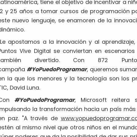
Latinoamérica, tiene el objetivo de incentivar a niñ
12 y 25 años a tomar cursos de programación pa
este nuevo lenguaje, se enamoren de la innovac
dinámico.
"Le apostamos a la innovación y al aprendizaje
Puntos Vive Digital se conviertan en escenario
también divertido. Con 872 Punt
campaña
#YoPuedoProgramar
, queremos sumar 
en la que los menores y la tecnología son los pr
TIC, David Luna.
Con
#YoPuedoProgramar
, Microsoft reiter
impulsando la transformación hacia un país más
en paz. "A través de
www.yopuedoprogramar.c
estén al mismo nivel que otros niños en el mund
súper poderes que da la posibilidad de dar sus pr