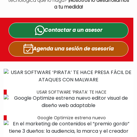
tecnológica que lo haga?
¡Nosotros lo desarrollamos
a tu medida!
Contactar a un
asesor
Agenda una sesión
de asesoría
USAR SOFTWARE ‘PIRATA’ TE HACE
Google Optimize estrena nuevo