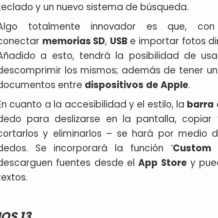
teclado y un nuevo sistema de búsqueda.
Algo totalmente innovador es que, c
conectar
memorias SD
,
USB
e importar fotos 
Añadido a esto, tendrá la posibilidad de us
descomprimir los mismos; además de tener un
documentos entre
dispositivos
de
Apple
.
En cuanto a la accesibilidad y el estilo, la
barra
dedo para deslizarse en la pantalla, copiar
cortarlos y eliminarlos – se hará por medio
dedos. Se incorporará la función ‘
Custom
descarguen fuentes desde el
App Store
y pued
textos.
IOS 13