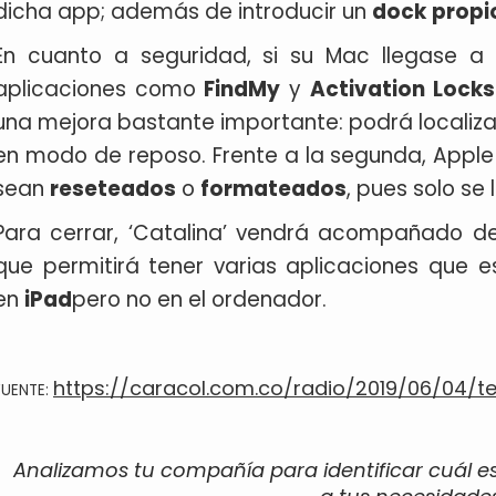
dicha app; además de introducir un
dock
propi
En cuanto a seguridad, si su Mac llegase a
aplicaciones como
FindMy
y
Activation
Locks
una mejora bastante importante: podrá localizar
en modo de reposo. Frente a la segunda, Appl
sean
reseteados
o
formateados
, pues solo se
Para cerrar, ‘Catalina’ vendrá acompañado 
que permitirá tener varias aplicaciones que 
en
iPad
pero no en el ordenador.
https://caracol.com.co/radio/2019/06/04/t
FUENTE:
Analizamos tu compañía para identificar cuál e