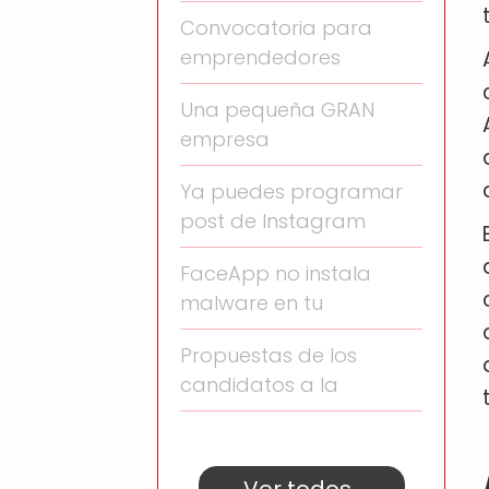
Convocatoria para
emprendedores
Una pequeña GRAN
empresa
Ya puedes programar
post de Instagram
FaceApp no instala
malware en tu
Propuestas de los
candidatos a la