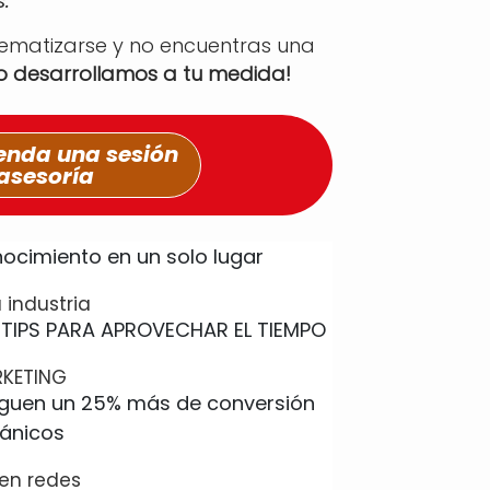
.
tematizarse y no encuentras una
lo desarrollamos a tu medida!
nda una sesión
asesoría
 industria
RKETING
en redes