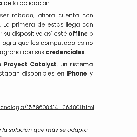
o
de la aplicación.
 ser robado, ahora cuenta con
. La primera de estas llega con
 su dispositivo así esté
offline
o
e logra que los computadores no
 lograría con sus
credenciales
.
de
Proyect
Catalyst
, un sistema
estaban disponibles en
iPhone
y
ecnologia/1559600414_064001.html
s la solución que más se adapta