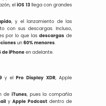
azón, el
iOS
13
llega con grandes
pido
, y el lanzamiento de las
to con sus descargas. Incluso,
es por lo que las
descargas
de
aciones
un
60% menores
.
S de iPhone
en adelante.
9
y el
Pro
Display
XDR
, Apple
ón de
iTunes
, pues la compañía
ail
y
Apple
Podcast
dentro de