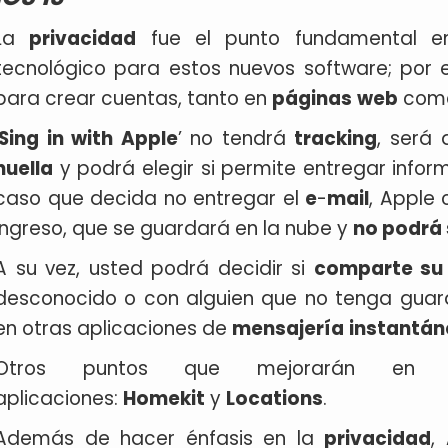
La
privacidad
fue el punto fundamental e
tecnológico para estos nuevos software; por 
para crear cuentas, tanto en
páginas
web
como
Sing in with Apple
’ no tendrá
tracking
, será
huella
y podrá elegir si permite entregar inform
caso que decida no entregar el
e
-
mail
, Apple 
ingreso, que se guardará en la nube y
no podrá 
A su vez, usted podrá decidir si
comparte su
desconocido o con alguien que no tenga guar
en otras aplicaciones de
mensajería
instantán
Otros puntos que mejorarán en 
aplicaciones:
Homekit
y
Locations
.
Además de hacer énfasis en la
privacidad
,