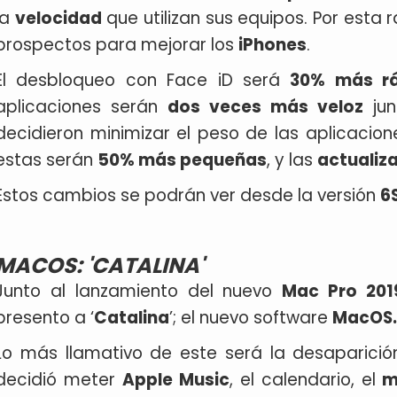
la
velocidad
que utilizan sus equipos. Por esta r
prospectos para mejorar los
iPhones
.
El desbloqueo con Face iD será
30% más rá
aplicaciones serán
dos veces más
veloz
jun
decidieron minimizar el peso de las aplicacion
estas serán
50% más pequeñas
, y las
actualiz
Estos cambios se podrán ver desde la versión
6
MACOS: 'CATALINA'
Junto al lanzamiento del nuevo
Mac Pro 201
presento a ‘
Catalina
’; el nuevo software
MacOS.
Lo más llamativo de este será la desaparici
decidió meter
Apple Music
, el calendario, el
m