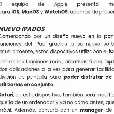
El equipo de
presentó mej
Apple
para
iOS
,
MacOS
y
WatchOS
; además de presen
NUEVO IPADOS
Comenzando por un diseño nuevo en la pant
funciones del iPad gracias a su nuevo sof
anteriormente, estos dispositivos utilizaban el
iO
Una de las funciones más llamativas fue su ‘
spl
dos aplicaciones a la vez para generar facilid
división de pantalla para
poder disfrutar de
utilizarlas en conjunto
.
Safari
, en este dispositivo, también será modif
que la de un ordenador y ya no como antes, que
móvil. Además, contará con un
manager
de d