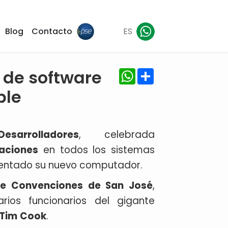
Blog
Contacto
ES
WhatsApp
Share
 de software
ple
arrolladores
, celebrada
aciones
en todos los sistemas
sentado su nuevo computador.
de Convenciones de San José
,
rios funcionarios del gigante
Tim
Cook
.