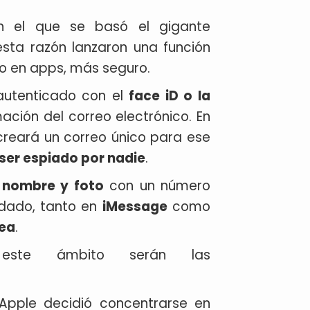
n el que se basó el gigante
esta razón lanzaron una función
 en apps, más seguro.
 autenticado con el
face iD o la
ación del correo electrónico. En
creará un correo único para ese
ser espiado por nadie
.
 nombre y foto
con un número
dado, tanto en
iMessage
como
ea
.
este ámbito serán las
 Apple decidió concentrarse en