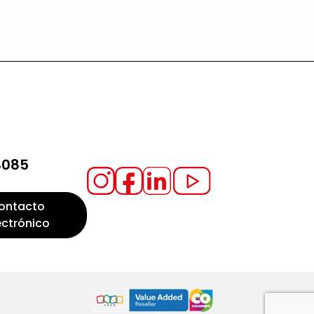
4085
ontacto
ectrónico