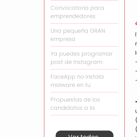
Convocatoria para
emprendedores
Una pequeña GRAN
empresa
Ya puedes programar
post de Instagram
FaceApp no instala
malware en tu
Propuestas de los
candidatos a la