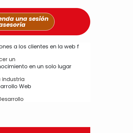
nda una sesión
asesoría
cer un
 industria
Desarrollo