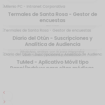
Termales de Santa Rosa - Gestor de
Intranet con módulo de gestión de solicitudes,
encuestas
encuestas, blog, directorio, cumpleaños, empleado
del mes.
Diario del Otún - Suscripciones y
Analítica de Audiencia
Aplicativo Web a la medida para la gestión de
encuestas, medición NPS y CSAT, envío por
WhatsApp, análisis con IA para interpretar
sentimientos y niveles de satisfacción.
TuMed - Aplicativo Móvil tipo
Rappi/Indriver para citas médicas.
Plataforma para la gestión de usuarios, control de
acceso, paywall dinámico, pasarelas de pago y
analítica del comportamiento de la audiencia.
Movil nativa para conectar pacientes y médicos.