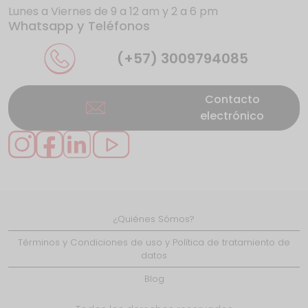
Lunes a Viernes de 9 a 12 am y 2 a 6 pm
Whatsapp y Teléfonos
La UE da donde más duele a los gigantes
de internet
(+57) 3009794085
Contacto
electrónico
Se presentan nuevos casos de éxito en
Caquetá gracias
¿Quiénes Sómos?
LiFi: ¿el reemplazo del WiFi?
Términos y Condiciones de uso y Política de tratamiento de
datos
Blog