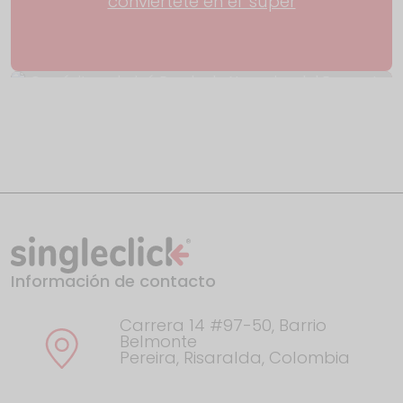
conviértete en el 'súper
Con éxito culminó Rueda de Negocios del
Proyecto
Información de contacto
El año en Google: esto fue lo que
Colombia buscó en
Carrera 14 #97-50, Barrio
Belmonte
Pereira, Risaralda, Colombia