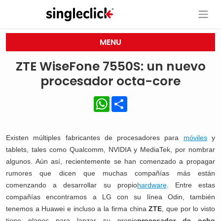
MENU
ZTE WiseFone 7550S: un nuevo
procesador octa-core
WhatsApp
Share
Existen múltiples fabricantes de procesadores para
móviles
y
tablets, tales como Qualcomm, NVIDIA y MediaTek, por nombrar
algunos. Aún así, recientemente se han comenzado a propagar
rumores que dicen que muchas compañías más están
comenzando a desarrollar su propio
hardware
. Entre estas
compañías encontramos a LG con su línea Odin, también
tenemos a Huawei e incluso a la firma china
ZTE
, que por lo visto
tiene planes para lanzar su propio
procesador de ocho