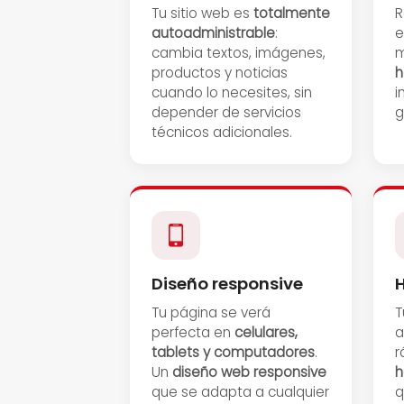
Tu sitio web es
totalmente
R
autoadministrable
:
e
cambia textos, imágenes,
m
productos y noticias
h
cuando lo necesites, sin
i
depender de servicios
g
técnicos adicionales.
Diseño responsive
H
Tu página se verá
T
perfecta en
celulares,
a
tablets y computadores
.
r
Un
diseño web responsive
h
que se adapta a cualquier
q