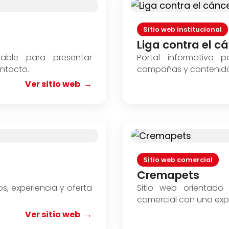
Sitio web institucional
Liga contra el c
rable para presentar
Portal informativo p
ontacto.
campañas y contenidos
Ver sitio web
Sitio web comercial
Cremapets
s, experiencia y oferta
Sitio web orientad
comercial con una expe
Ver sitio web