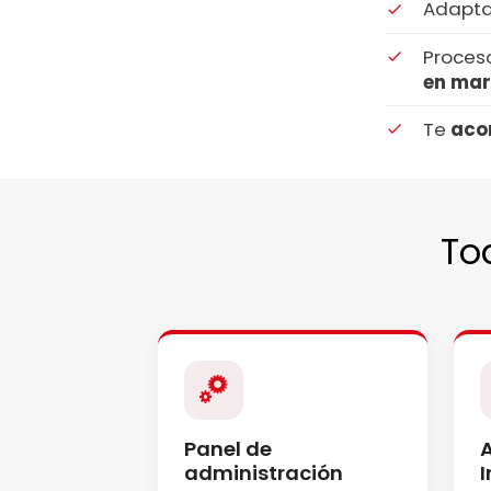
Adapta
Proceso
en ma
Te
aco
To
Panel de
A
administración
I