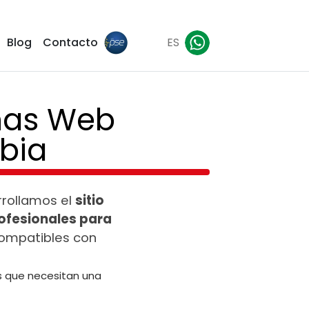
Blog
Contacto
ES
inas Web
bia
rrollamos el
sitio
ofesionales para
compatibles con
 que necesitan una