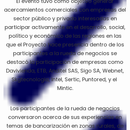
El evento tuvo como objetivo generar
acercamientos comerciales con empresas del
sector público y privado interesadas en
participar activamente en el desarrollo, social,
político y económico de las regiones en las
que el Proyecto hace presencia dentro de los
participantes a la rueda de negocios se
destacó la participación de empresas como
Davivienda, ETB, Anditel SAS, Sigo SA, Webnet,
Skgtecnologia, Intel, Sertic, Puntored, y el
Mintic.
Los participantes de la rueda de negocios
conversaron acerca de sus experiencias en
temas de bancarización en zonas rurales, de