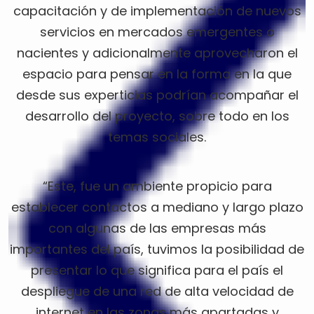
capacitación y de implementación de nuevos
servicios en mercados emergentes o
nacientes y adicionalmente aprovecharon el
espacio para pensar en la forma en la que
desde sus experticias podrían acompañar el
desarrollo del proyecto, sobre todo en los
temas sociales.
“Este, fue un ambiente propicio para
establecer contactos a mediano y largo plazo
con algunas de las empresas más
importantes del país, tuvimos la posibilidad de
presentar lo que significa para el país el
despliegue de una red de alta velocidad de
internet en las zonas más apartadas y