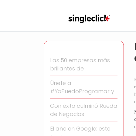
Las 50 empresas más
brillantes de
Únete a
#YoPuedoProgramar y
Con éxito culminó Rueda
de Negocios
El año en Google: esto