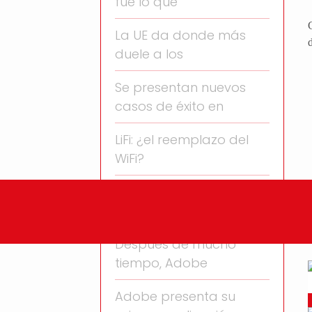
fue lo que
La UE da donde más
duele a los
Se presentan nuevos
casos de éxito en
LiFi: ¿el reemplazo del
WiFi?
Año nuevo, logo nuevo:
estas son las
Después de mucho
tiempo, Adobe
Adobe presenta su