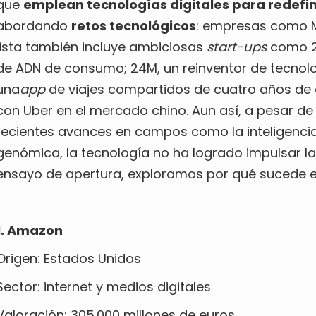
que
emplean tecnologías digitales para redefini
abordando
retos tecnológicos
: empresas como Mi
lista también incluye ambiciosas
start-ups
como 2
de ADN de consumo; 24M, un reinventor de tecnolog
una
app
de viajes compartidos de cuatro años de
con Uber en el mercado chino. Aun así, a pesar d
recientes avances en campos como la inteligencia a
genómica, la tecnología no ha logrado impulsar l
ensayo de apertura, exploramos por qué sucede e
1. Amazon
Origen: Estados Unidos
Sector: internet y medios digitales
Valoración: 305.000 millones de euros