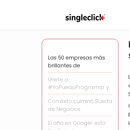
Las 50 empresas más
brillantes de
Únete a
#YoPuedoProgramar y
Con éxito culminó Rueda
de Negocios
El año en Google: esto