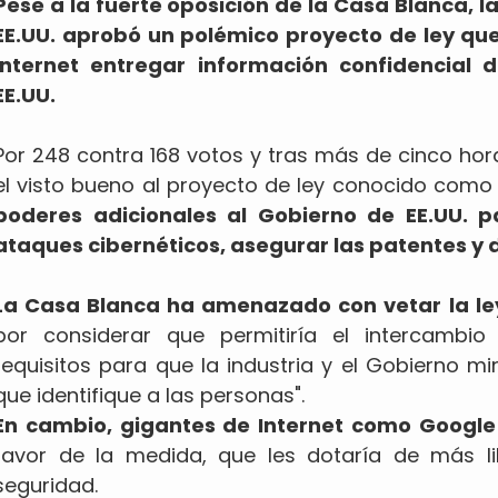
Pese a la fuerte oposición de la Casa Blanca,
EE.UU. aprobó un polémico proyecto de ley qu
Internet entregar información confidencial 
EE.UU.
Por 248 contra 168 votos y tras más de cinco ho
el visto bueno al proyecto de ley conocido com
poderes adicionales al Gobierno de EE.UU. p
ataques cibernéticos, asegurar las patentes y 
La Casa Blanca ha amenazado con vetar la le
por considerar que permitiría el intercambio
requisitos para que la industria y el Gobierno mi
que identifique a las personas".
En cambio, gigantes de Internet como Google
favor de la medida, que les dotaría de más li
seguridad.