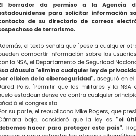
El borrador da permiso a la Agencia d
estadounidense para solicitar información so
contacto de su directorio de correos elect
sospechoso de terrorismo.
Además, el texto señala que "pese a cualquier otr
pueden compartir información sobre los usuarios, 
con la NSA, el Departamento de Seguridad Naciona
Esa cláusula "elimina cualquier ley de privac
por el bien de la ciberseguridad",
aseguró en el
Jared Polis. "Permitir que los militares y la NS
suelo estadounidense va contra cualquier principio
añadió el congresista.
Por su parte, el republicano Mike Rogers, que pres
Cámara baja, consideró que la ley es
"el úl
debemos hacer para proteger este país".
Roge
necesaria para enfrentar los ataques cibernéticos