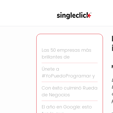
Las 50 empresas más
brillantes de
Únete a
#YoPuedoProgramar y
Con éxito culminó Rueda
de Negocios
El año en Google: esto