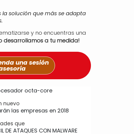
s la solución que más se adapta
.
tematizarse y no encuentras una
lo desarrollamos a tu medida!
nda una sesión
asesoría
n nuevo
idades que