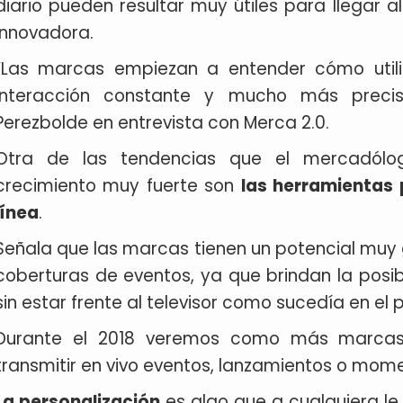
diario pueden resultar muy útiles para llegar
innovadora.
“Las marcas empiezan a entender cómo utili
interacción constante y mucho más precis
Perezbolde en entrevista con Merca 2.0.
Otra de las tendencias que el mercadól
crecimiento muy fuerte son
las herramientas 
línea
.
Señala que las marcas tienen un potencial muy 
coberturas de eventos, ya que brindan la posibi
sin estar frente al televisor como sucedía en el
Durante el 2018 veremos como más marcas
transmitir en vivo eventos, lanzamientos o mom
La personalización
es algo que a cualquiera l