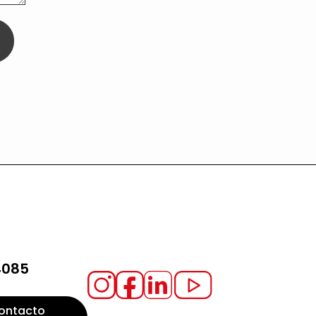
4085
ontacto