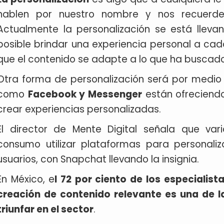
hablen por nuestro nombre y nos recuerde
Actualmente la personalización se está lleva
posible brindar una experiencia personal a cada
que el contenido se adapte a lo que ha buscad
Otra forma de personalización será por medio
como
Facebook y Messenger
están ofreciendo
crear experiencias personalizadas.
El director de Mente Digital señala que var
consumo utilizar plataformas para personaliza
usuarios, con Snapchat llevando la insignia.
En México, e
l 72 por ciento de los especialis
creación de contenido relevante es una de l
triunfar en el sector
.