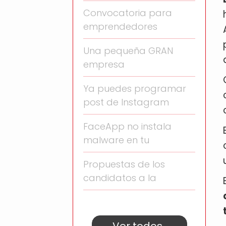
Convocatoria para
emprendedores
Una pequeña GRAN
empresa
Ya puedes programar
post de Instagram
FaceApp no instala
malware en tu
Propuestas de los
candidatos a la