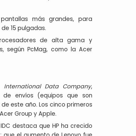
pantallas más grandes, para
o de 15 pulgadas.
 procesadores de alta gama y
nes, según PcMag, como la Acer
os
International Data Company
,
ro de envíos (equipos que son
de este año. Los cinco primeros
c, Acer Group y Apple.
, IDC destaca que HP ha crecido
a; que el aumento de Lenovo fue