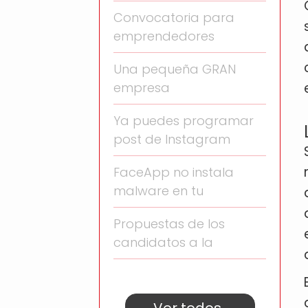
Convocatoria para
emprendedores
Una pequeña GRAN
empresa
Ya puedes programar
post de Instagram
FaceApp no instala
malware en tu
Propuestas de los
candidatos a la