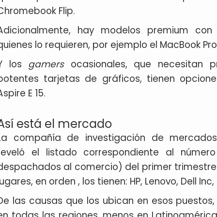
Chromebook Flip.
Adicionalmente, hay modelos premium con 
quienes lo requieren, por ejemplo el MacBook Pr
Y los
gamers
ocasionales, que necesitan
potentes tarjetas de gráficos, tienen opcio
Aspire E 15.
Así está el mercado
La compañía de investigación de mercad
reveló el listado correspondiente al núme
despachados al comercio) del primer trimestre 
lugares, en orden , los tienen: HP, Lenovo, Dell In
De las causas que los ubican en esos puestos
en todas las regiones, menos en Latinoaméric