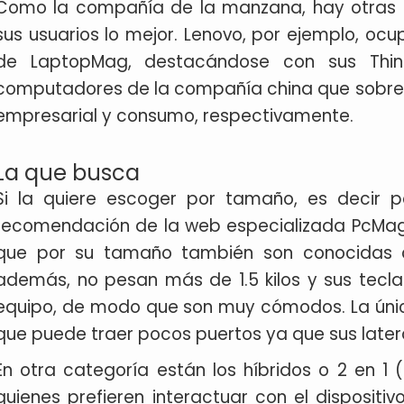
Como la compañía de la manzana, hay otras q
sus usuarios lo mejor. Lenovo, por ejemplo, ocu
de LaptopMag, destacándose con sus Thi
computadores de la compañía china que sobresa
empresarial y consumo, respectivamente.
La que busca
Si la quiere escoger por tamaño, es decir p
recomendación de la web especializada PcMag s
que por su tamaño también son conocidas co
además, no pesan más de 1.5 kilos y sus tecl
equipo, de modo que son muy cómodos. La únic
que puede traer pocos puertos ya que sus late
En otra categoría están los híbridos o 2 en 1 
quienes prefieren interactuar con el dispositi