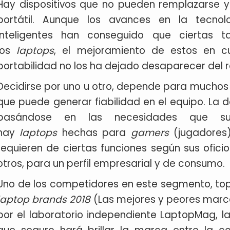
Hay dispositivos que no pueden remplazarse y
portátil. Aunque los avances en la tecnol
inteligentes han conseguido que ciertas 
los
laptops
, el mejoramiento de estos en c
portabilidad no los ha dejado desaparecer del 
Decidirse por uno u otro, depende para muchos 
que puede generar fiabilidad en el equipo. La
basándose en las necesidades que su
hay
laptops
hechas para
gamers
(jugadores)
requieren de ciertas funciones según sus ofici
otros, para un perfil empresarial y de consumo.
Uno de los competidores en este segmento, top
laptop brands 2018
(Las mejores y peores marca
por el laboratorio independiente LaptopMag, 