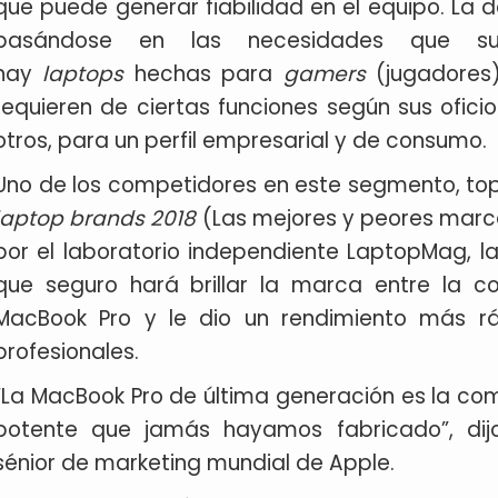
que puede generar fiabilidad en el equipo. La
basándose en las necesidades que su
hay
laptops
hechas para
gamers
(jugadores)
requieren de ciertas funciones según sus ofici
otros, para un perfil empresarial y de consumo.
Uno de los competidores en este segmento, top
laptop brands 2018
(Las mejores y peores marca
por el laboratorio independiente LaptopMag, 
que seguro hará brillar la marca entre la c
MacBook Pro y le dio un rendimiento más r
profesionales.
“La MacBook Pro de última generación es la co
potente que jamás hayamos fabricado”, di
sénior de marketing mundial de Apple.