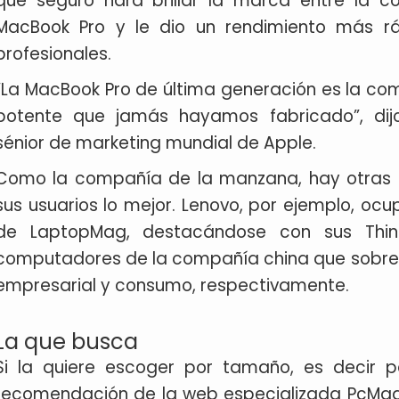
que seguro hará brillar la marca entre la c
MacBook Pro y le dio un rendimiento más r
profesionales.
“La MacBook Pro de última generación es la co
potente que jamás hayamos fabricado”, di
sénior de marketing mundial de Apple.
Como la compañía de la manzana, hay otras q
sus usuarios lo mejor. Lenovo, por ejemplo, ocu
de LaptopMag, destacándose con sus Thi
computadores de la compañía china que sobresa
empresarial y consumo, respectivamente.
La que busca
Si la quiere escoger por tamaño, es decir p
recomendación de la web especializada PcMag s