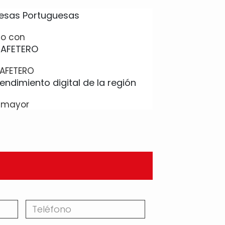
io con
AFETERO
l mayor