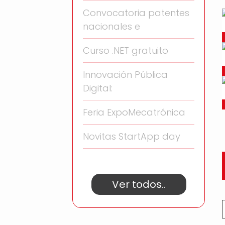
Convocatoria patentes
nacionales e
Curso .NET gratuito
Innovación Pública
Digital:
Feria ExpoMecatrónica
Novitas StartApp day
Ver todos..