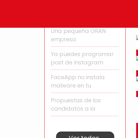
Convocatoria para
emprendedores
Una pequeña GRAN
empresa
Ya puedes programar
post de Instagram
FaceApp no instala
malware en tu
Propuestas de los
candidatos a la