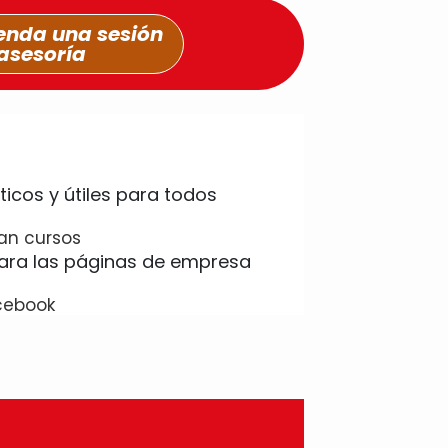
nda una sesión
asesoría
an cursos
cebook