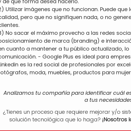
y de qué forma desea hacerlo.
2) Utilizar imágenes que no funcionan. Puede que
calidad, pero que no signifiquen nada, o no gener
clientes.
3) No sacar el máximo provecho a las redes social
posicionamiento de marca (branding) e interacción 
en cuanto a mantener a tu público actualizado, lo
comunicación. - Google Plus es ideal para empres
Linkedin es la red social de profesionales por excel
fotógrafos, moda, muebles, productos para muje
Analizamos tu compañía para identificar cuál e
a tus necesidades
¿Tienes un proceso que requiere mejorar y/o sis
solución tecnológica que lo haga?
¡Nosotros 