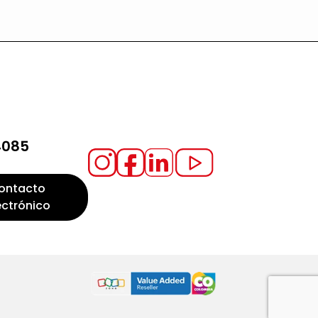
4085
ontacto
ectrónico