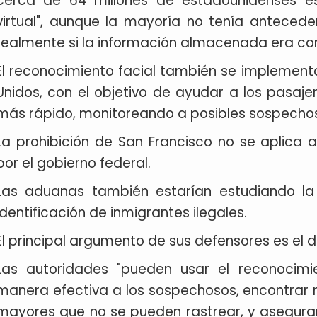
cerca de 64 millones de estadounidenses e
virtual", aunque la mayoría no tenía anteceden
realmente si la información almacenada era co
El reconocimiento facial también se implement
Unidos, con el objetivo de ayudar a los pasa
más rápido, monitoreando a posibles sospecho
La prohibición de San Francisco no se aplica a
por el gobierno federal.
Las aduanas también estarían estudiando la
identificación de inmigrantes ilegales.
El principal argumento de sus defensores es el 
Las autoridades "pueden usar el reconocimie
manera efectiva a los sospechosos, encontrar
mayores que no se pueden rastrear, y asegurar 