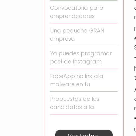
Convocatoria para
emprendedores
Una pequeña GRAN
empresa
Ya puedes programar
post de Instagram
FaceApp no instala
malware en tu
Propuestas de los
candidatos a la