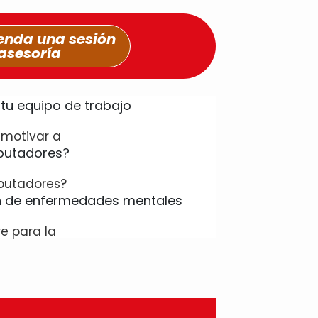
nda una sesión
asesoría
 motivar a
putadores?
e para la