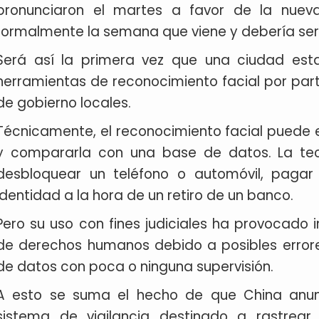
pronunciaron el martes a favor de la nueva
formalmente la semana que viene y debería se
Será así la primera vez que una ciudad est
herramientas de reconocimiento facial por part
de gobierno locales.
Técnicamente, el reconocimiento facial puede e
y compararla con una base de datos. La tecn
desbloquear un teléfono o automóvil, pagar 
identidad a la hora de un retiro de un banco.
Pero su uso con fines judiciales ha provocado 
de derechos humanos debido a posibles error
de datos con poca o ninguna supervisión.
A esto se suma el hecho de que China anun
sistema de vigilancia destinado a rastrear