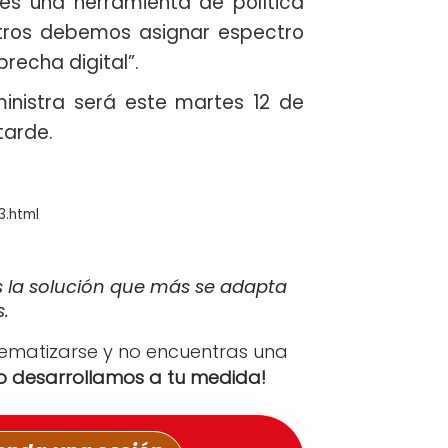
es una herramienta de política
otros debemos asignar espectro
recha digital”.
ministra será este martes 12 de
tarde.
3.html
s la solución que más se adapta
.
tematizarse y no encuentras una
lo desarrollamos a tu medida!