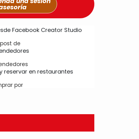
nda una sesión
asesoría
post de
endedores
prar por