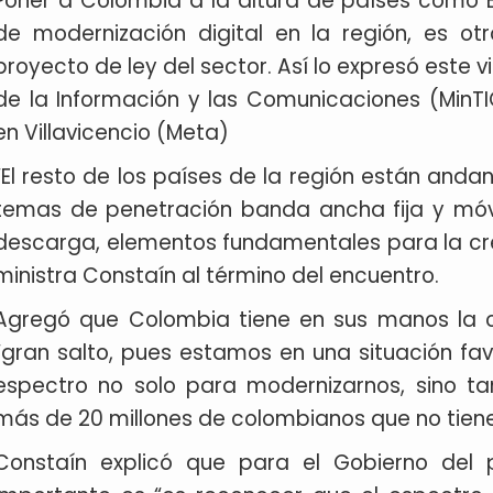
Poner a Colombia a la altura de países como Br
de modernización digital en la región, es ot
proyecto de ley del sector. Así lo expresó este v
de la Información y las Comunicaciones (MinTIC
en Villavicencio (Meta)
“El resto de los países de la región están and
temas de penetración banda ancha fija y móvi
descarga, elementos fundamentales para la creat
ministra Constaín al término del encuentro.
Agregó que Colombia tiene en sus manos la o
“gran salto, pues estamos en una situación fa
espectro no solo para modernizarnos, sino t
más de 20 millones de colombianos que no tiene
Constaín explicó que para el Gobierno del 