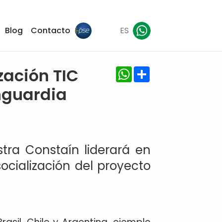
Blog
Contacto
ES
WhatsApp
Share
zación TIC
nguardia
stra Constaín liderará en
cialización del proyecto