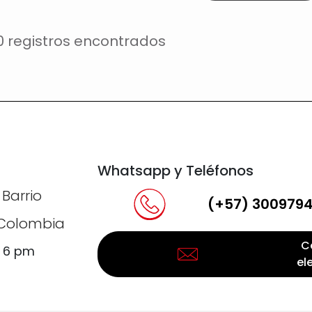
0 registros encontrados
Whatsapp y Teléfonos
 Barrio
(+57) 300979
, Colombia
C
a 6 pm
el