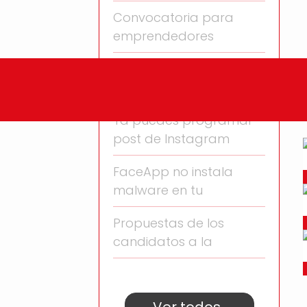
Convocatoria para
emprendedores
Una pequeña GRAN
empresa
Ya puedes programar
post de Instagram
FaceApp no instala
malware en tu
Propuestas de los
candidatos a la