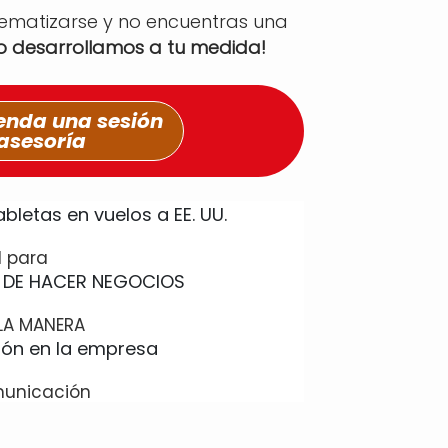
tematizarse y no encuentras una
lo desarrollamos a tu medida!
nda una sesión
asesoría
l para
LA MANERA
municación