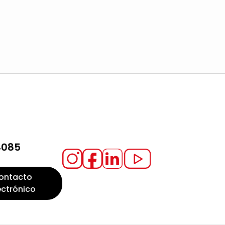
4085
ontacto
ectrónico