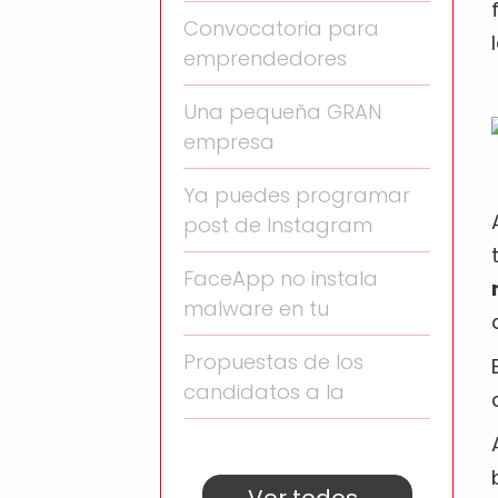
Convocatoria para
emprendedores
Una pequeña GRAN
empresa
Ya puedes programar
post de Instagram
FaceApp no instala
malware en tu
Propuestas de los
candidatos a la