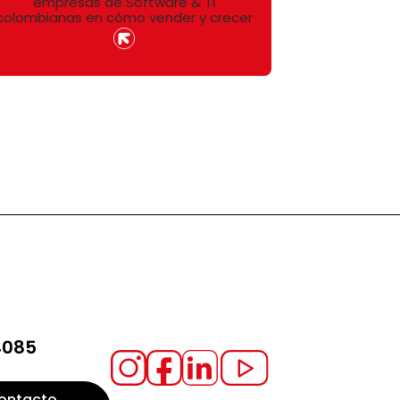
empresas de Software & TI
colombianas en cómo vender y crecer
4085
ontacto