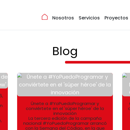
Nosotros
Servicios
Proyectos
Blog
6,
Únete a #YoPuedoProgramar y
an
conviértete en el 'súper héroe' de la
innovación
La tercera edición de la campaña
,
nacional #YoPuedoProgramar arrancó
con la Semana del Código, en la que