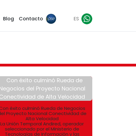
Blog
Contacto
ES
Con éxito culminó Rueda de Negocios
del Proyecto Nacional Conectividad de
Alta Velocidad
La Unión Temporal Andired, operador
seleccionado por el Ministerio de
Tecnologías de Información y las