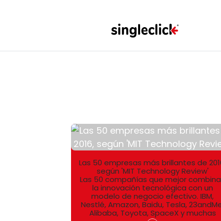
Las 50 empresas más brillantes de 201
según 'MIT Technology Review'
Las 50 compañías que mejor combin
la innovación tecnológica con un
modelo de negocio efectivo. IBM,
Nestlé, Amazon, Baidu, Tesla, 23andMe
Alibaba, Toyota, SpaceX y muchas