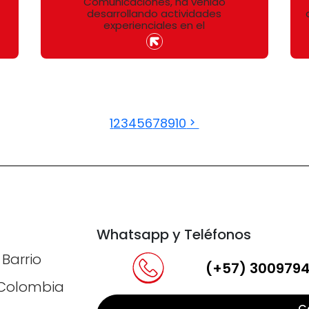
Comunicaciones, ha venido
desarrollando actividades
experienciales en el
1
2
3
4
5
6
7
8
9
10
Whatsapp y Teléfonos
 Barrio
(+57) 300979
, Colombia
C