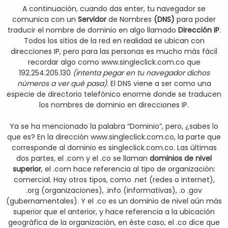
A continuación, cuando das enter, tu navegador se
comunica con un
Servidor
de Nombres
(DNS)
para poder
traducir el nombre de dominio en algo llamado
Dirección IP
.
Todos los sitios de la red en realidad se ubican con
direcciones IP, pero para las personas es mucho más fácil
recordar algo como www.singleclick.com.co que
192.254.205.130
(intenta pegar en tu navegador dichos
números a ver qué pasa)
. El DNS viene a ser como una
especie de directorio telefónico enorme donde se traducen
los nombres de dominio en direcciones IP.
Ya se ha mencionado la palabra “Dominio”, pero, ¿sabes lo
que es? En la dirección www.singleclick.com.co, la parte que
corresponde al dominio es singleclick.com.co. Las últimas
dos partes, el .com y el .co se llaman
dominios de nivel
superior
, el .com hace referencia al tipo de organización:
comercial. Hay otros tipos, como .net (redes o internet),
.org (organizaciones), .info (informativas), .o .gov
(gubernamentales). Y el .co es un dominio de nivel aún más
superior que el anterior, y hace referencia a la ubicación
geográfica de la organización, en éste caso, el .co dice que