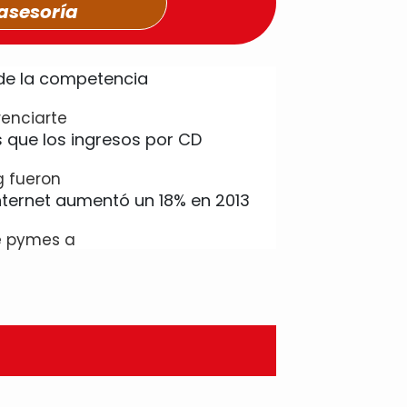
asesoría
renciarte
g fueron
e pymes a