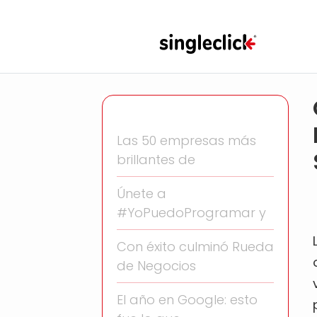
Las 50 empresas más
brillantes de
Únete a
#YoPuedoProgramar y
Con éxito culminó Rueda
de Negocios
El año en Google: esto