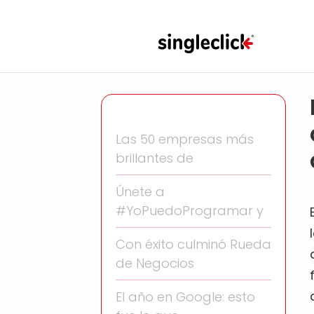
Las 50 empresas más
brillantes de
Únete a
#YoPuedoProgramar y
Con éxito culminó Rueda
de Negocios
El año en Google: esto