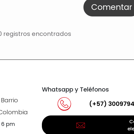
Comentar
0 registros encontrados
Whatsapp y Teléfonos
 Barrio
(+57) 300979
, Colombia
C
a 6 pm
el