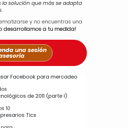
s la solución que más se adapta
.
tematizarse y no encuentras una
lo desarrollamos a tu medida!
nda una sesión
asesoría
dos
os 10
 para