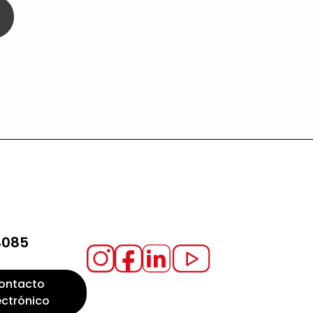
4085
ontacto
ectrónico