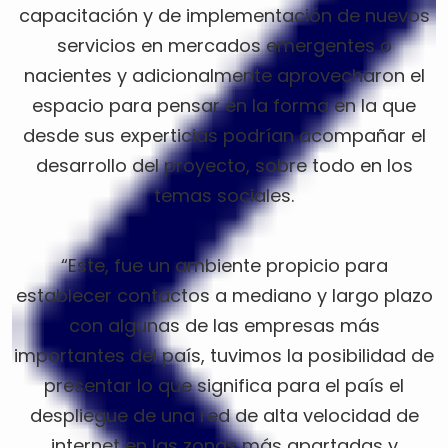
capacitación y de implementación de nuevos
servicios en mercados emergentes o
nacientes y adicionalmente aprovecharon el
espacio para pensar en la forma en la que
desde sus experticias podrían acompañar el
desarrollo del proyecto, sobre todo en los
temas sociales.
“Este, fue un ambiente propicio para
establecer contactos a mediano y largo plazo
con algunas de las empresas más
importantes del país, tuvimos la posibilidad de
presentar lo que significa para el país el
despliegue de una red de alta velocidad de
internet en las zonas más apartadas y