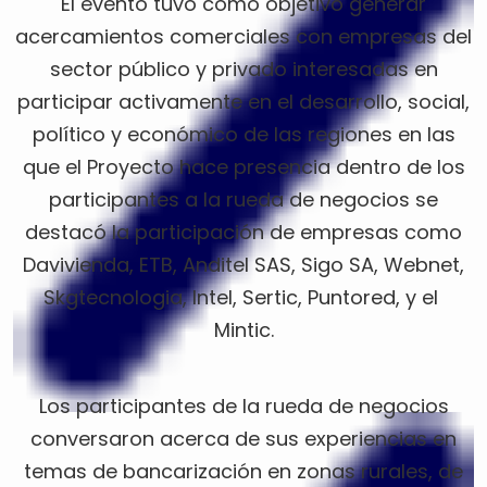
El evento tuvo como objetivo generar
acercamientos comerciales con empresas del
sector público y privado interesadas en
participar activamente en el desarrollo, social,
político y económico de las regiones en las
que el Proyecto hace presencia dentro de los
participantes a la rueda de negocios se
destacó la participación de empresas como
Davivienda, ETB, Anditel SAS, Sigo SA, Webnet,
Skgtecnologia, Intel, Sertic, Puntored, y el
Mintic.
Los participantes de la rueda de negocios
conversaron acerca de sus experiencias en
temas de bancarización en zonas rurales, de