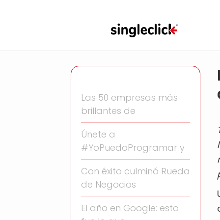
Las 50 empresas más
brillantes de
Únete a
#YoPuedoProgramar y
Con éxito culminó Rueda
de Negocios
El año en Google: esto