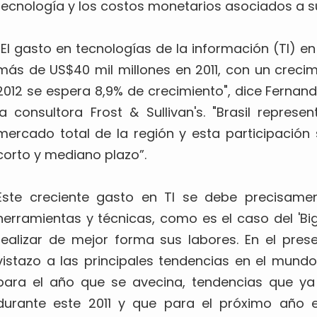
tecnología y los costos monetarios asociados a su
“El gasto en tecnologías de la información (TI) e
más de US$40 mil millones en 2011, con un crecim
2012 se espera 8,9% de crecimiento", dice Fernando
la consultora Frost & Sullivan's. "Brasil repre
mercado total de la región y esta participación
corto y mediano plazo”.
Este creciente gasto en TI se debe precisame
herramientas y técnicas, como es el caso del 'Big
realizar de mejor forma sus labores. En el pre
vistazo a las principales tendencias en el mund
para el año que se avecina, tendencias que y
durante este 2011 y que para el próximo año 