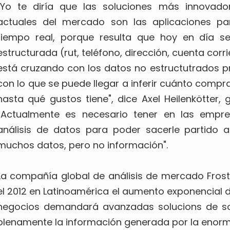
"Yo te diría que las soluciones más innovado
actuales del mercado son las aplicaciones par
tiempo real, porque resulta que hoy en día s
estructurada (rut, teléfono, dirección, cuenta corr
está cruzando con los datos no estructutrados pr
con lo que se puede llegar a inferir cuánto comp
hasta qué gustos tiene", dice Axel Heilenkötter,
“Actualmente es necesario tener en las empr
análisis de datos para poder sacerle partido a
muchos datos, pero no información".
La compañía global de análisis de mercado Frost 
el 2012 en Latinoamérica el aumento exponencial del
negocios demandará avanzadas solucions de so
plenamente la información generada por la enorm