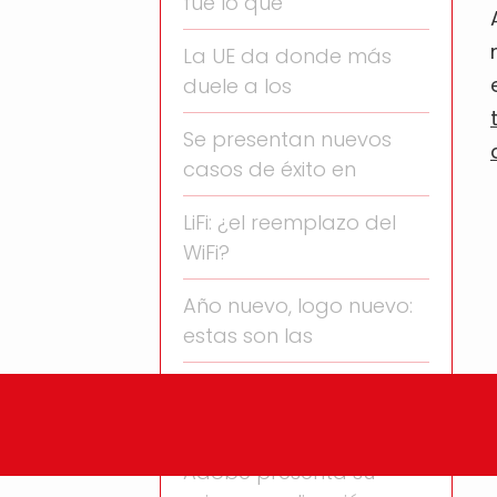
fue lo que
La UE da donde más
duele a los
Se presentan nuevos
casos de éxito en
LiFi: ¿el reemplazo del
WiFi?
Año nuevo, logo nuevo:
estas son las
Después de mucho
tiempo, Adobe
Adobe presenta su