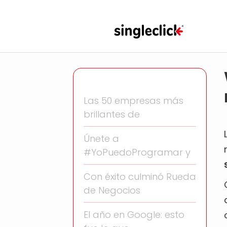
Las 50 empresas más
brillantes de
Únete a
#YoPuedoProgramar y
Con éxito culminó Rueda
de Negocios
El año en Google: esto