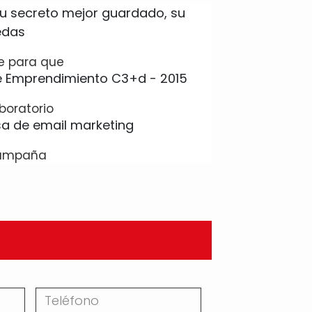
e para que
boratorio
 campaña